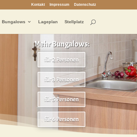
Kontakt
Impressum
Datenschutz
Bungalows
Lageplan
Stellplatz
Mehr Bungalows:
für 2 Personen
für 3 Personen
für 5 Personen
für 6 Personen