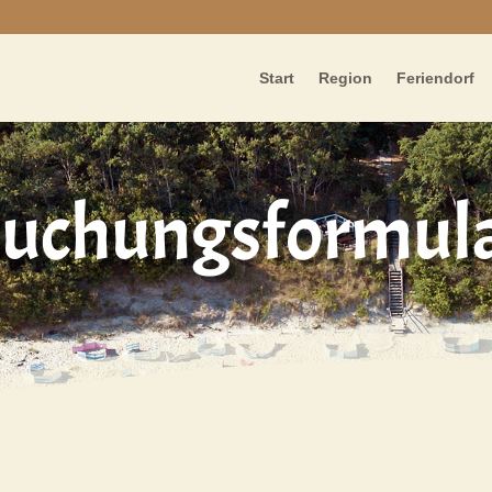
Start
Region
Feriendorf
uchungsformul