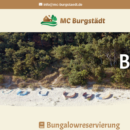
info@mc-burgstaedt.de
B
Bungalowreservierung