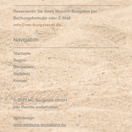
Reservieren Sie Ihren Wunsch-Bungalow per
Buchungsformular oder E-Mail:
info@mc-burgstaedt.de
Navigation
Startseite
Region
Bungalows
Stellplatz
Kontakt
© 2019 MC Burgstädt GmbH
Alle Rechte vorbehalten.
Webdesign:
www.werbung-gestaltung.eu