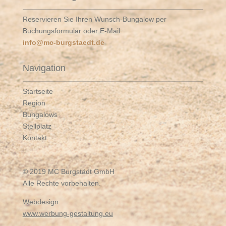
Reservieren Sie Ihren Wunsch-Bungalow per
Buchungsformular oder E-Mail:
info@mc-burgstaedt.de
Navigation
Startseite
Region
Bungalows
Stellplatz
Kontakt
© 2019 MC Burgstädt GmbH
Alle Rechte vorbehalten.
Webdesign:
www.werbung-gestaltung.eu