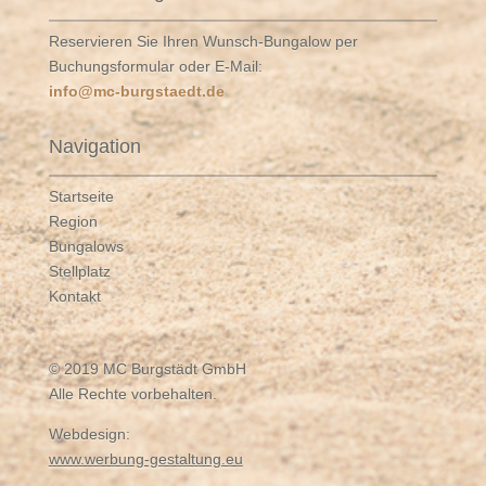
Reservieren Sie Ihren Wunsch-Bungalow per
Buchungsformular oder E-Mail:
info@mc-burgstaedt.de
Navigation
Startseite
Region
Bungalows
Stellplatz
Kontakt
© 2019 MC Burgstädt GmbH
Alle Rechte vorbehalten.
Webdesign:
www.werbung-gestaltung.eu