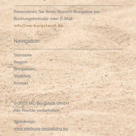
Reservieren Sie Ihren Wunsch-Bungalow per
Buchungsformular oder E-Mail:
info@mc-burgstaedt.de
Navigation
Startseite
Region
Bungalows
Stellplatz
Kontakt
© 2019 MC Burgstädt GmbH
Alle Rechte vorbehalten.
Webdesign:
www.werbung-gestaltung.eu