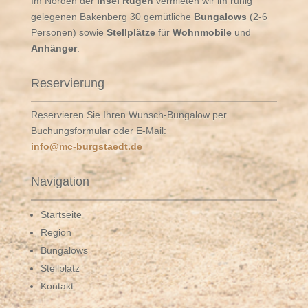
Im Norden der
Insel Rügen
vermieten wir im ruhig
gelegenen Bakenberg 30 gemütliche
Bungalows
(2-6
Personen) sowie
Stellplätze
für
Wohnmobile
und
Anhänger
.
Reservierung
Reservieren Sie Ihren Wunsch-Bungalow per
Buchungsformular oder E-Mail:
info@mc-burgstaedt.de
Navigation
Startseite
Region
Bungalows
Stellplatz
Kontakt